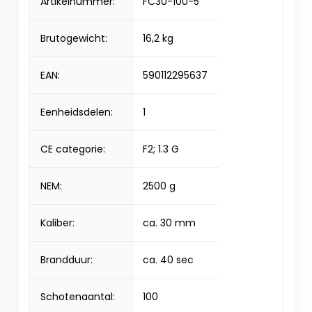
Artikelnummer:
FC30-100-5
Brutogewicht:
16,2 kg
EAN:
590112295637
Eenheidsdelen:
1
CE categorie:
F2; 1.3 G
NEM:
2500 g
Kaliber:
ca. 30 mm
Brandduur:
ca. 40 sec
Schotenaantal:
100