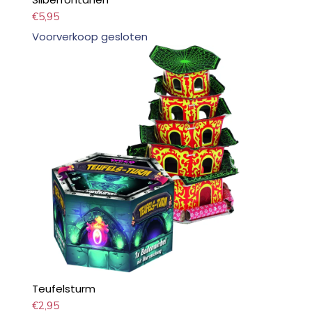
€
5,95
Voorverkoop gesloten
Teufelsturm
€
2,95