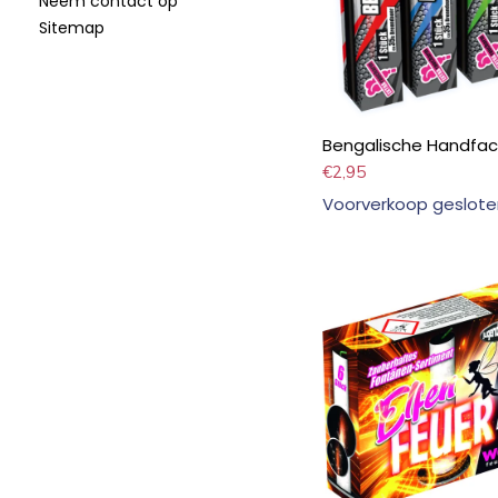
Neem contact op
Sitemap
Bengalische Handfac
€
2,95
Voorverkoop geslote