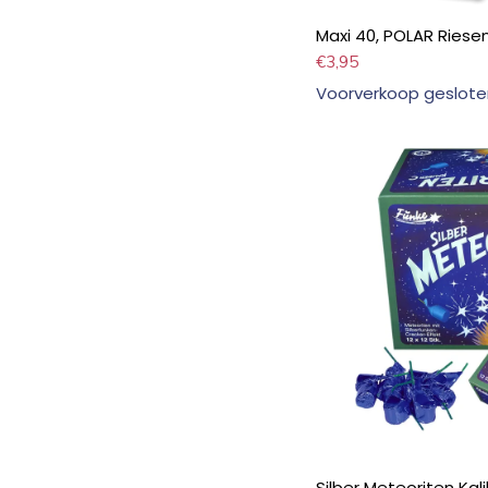
Maxi 40, POLAR Ries
€
3,95
Voorverkoop geslote
Silber Meteoriten Kal