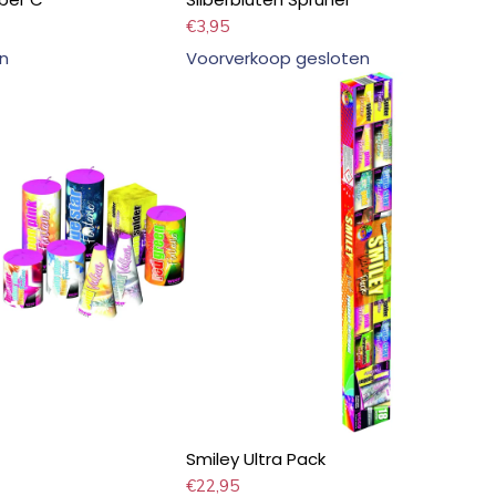
€
3,95
n
Voorverkoop gesloten
Smiley Ultra Pack
€
22,95