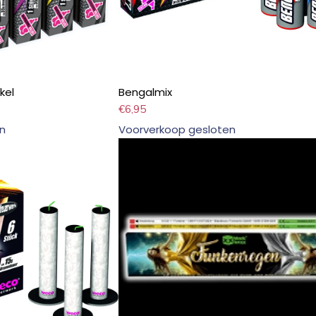
kel
Bengalmix
€
6,95
n
Voorverkoop gesloten