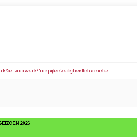
erk
Siervuurwerk
Vuurpijlen
Veiligheid
Informatie
EIZOEN 2026