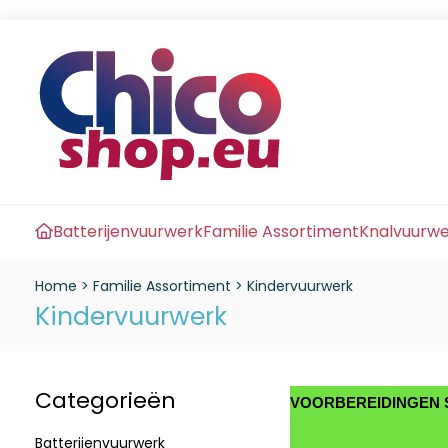
Batterijenvuurwerk
Familie Assortiment
Knalvuurw
Home
>
Familie Assortiment
>
Kindervuurwerk
Kindervuurwerk
Categorieën
VOORBEREIDINGEN S
Batterijenvuurwerk