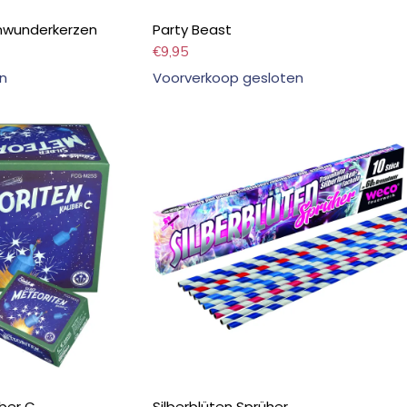
enwunderkerzen
Party Beast
€
9,95
n
Voorverkoop gesloten
iber C
Silberblüten Sprüher