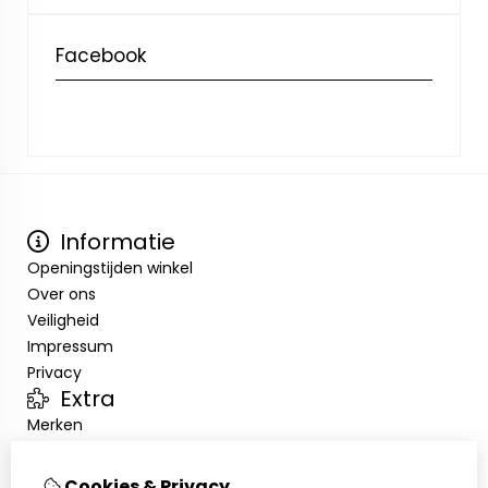
Facebook
Informatie
Openingstijden winkel
Over ons
Veiligheid
Impressum
Privacy
Extra
Merken
Aanbiedingen
Klantenservice
Cookies & Privacy