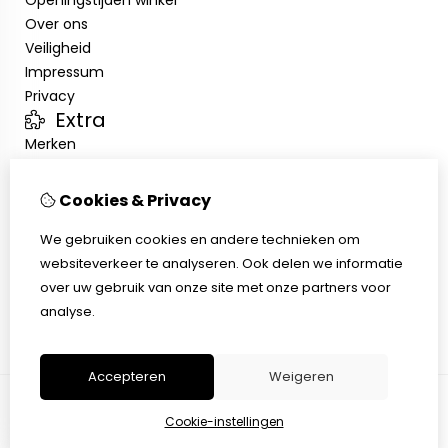
Openingstijden winkel
Over ons
Veiligheid
Impressum
Privacy
Extra
Merken
Aanbiedingen
Klantenservice
Cookies & Privacy
Contact
Sitemap
We gebruiken cookies en andere technieken om
Afhalen
websiteverkeer te analyseren. Ook delen we informatie
Algemene voorwaarden
over uw gebruik van onze site met onze partners voor
Herroepingsrecht
analyse.
Accepteren
Weigeren
Cookie-instellingen
© Copyright 2026 |