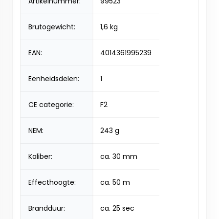
Artikelnummer:
99523
Brutogewicht:
1,6 kg
EAN:
4014361995239
Eenheidsdelen:
1
CE categorie:
F2
NEM:
243 g
Kaliber:
ca. 30 mm
Effecthoogte:
ca. 50 m
Brandduur:
ca. 25 sec