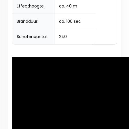
Effecthoogte:
ca. 40 m
Brandduur:
ca. 100 sec
Schotenaantal:
240