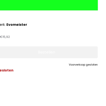
erk:
Evomeister
:
€15,92
Bestellen
Voorverkoop gesloten
esloten