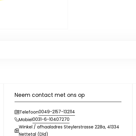
Neem contact met ons op
0049-2157-132114
Telefoon
0031-6-10407270
Mobiel
Winkel / afhaaladres Steylerstrasse 228a, 41334
Nettetal (Dld)