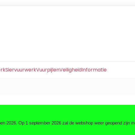
erk
Siervuurwerk
Vuurpijlen
Veiligheid
Informatie
zoen 2026. Op 1 september 2026 zal de webshop weer geopend zijn 