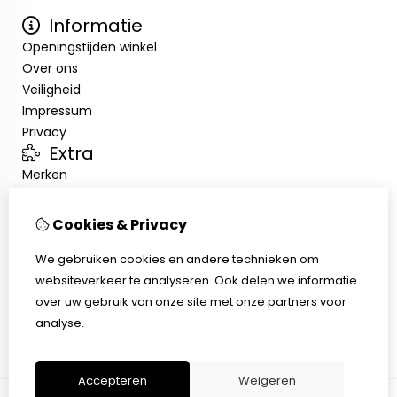
Informatie
Openingstijden winkel
Over ons
Veiligheid
Impressum
Privacy
Extra
Merken
Aanbiedingen
Klantenservice
Cookies & Privacy
Contact
Sitemap
We gebruiken cookies en andere technieken om
Afhalen
websiteverkeer te analyseren. Ook delen we informatie
Algemene voorwaarden
over uw gebruik van onze site met onze partners voor
Herroepingsrecht
analyse.
Accepteren
Weigeren