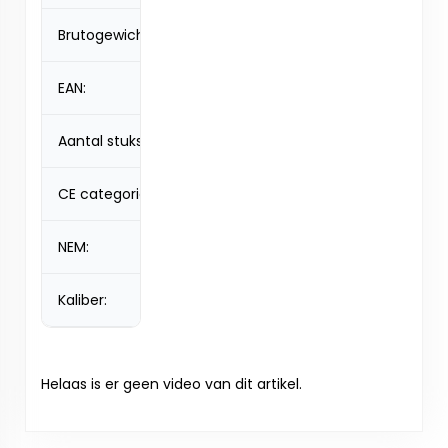
Brutogewicht:
0,78 kg
EAN:
4047291039612
Aantal stuks:
5
CE categorie:
F2
NEM:
93 g
Kaliber:
ca. 10 mm
Helaas is er geen video van dit artikel.