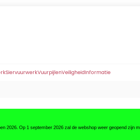
erk
Siervuurwerk
Vuurpijlen
Veiligheid
Informatie
zoen 2026. Op 1 september 2026 zal de webshop weer geopend zijn 