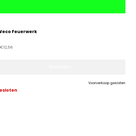
Weco Feuerwerk
:
€12,56
Bestellen
Voorverkoop gesloten
esloten