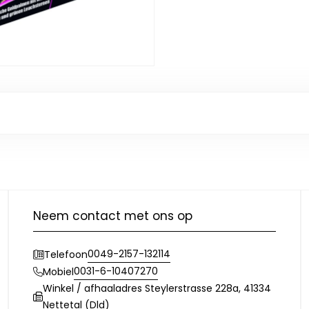
Neem contact met ons op
0049-2157-132114
Telefoon
0031-6-10407270
Mobiel
Winkel / afhaaladres Steylerstrasse 228a, 41334
Nettetal (Dld)