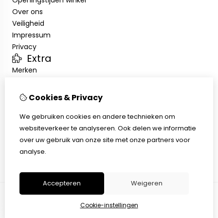
Openingstijden winkel
Over ons
Veiligheid
Impressum
Privacy
Extra
Merken
Aanbiedingen
Klantenservice
Cookies & Privacy
Contact
Sitemap
We gebruiken cookies en andere technieken om
Afhalen
websiteverkeer te analyseren. Ook delen we informatie
Algemene voorwaarden
over uw gebruik van onze site met onze partners voor
Herroepingsrecht
analyse.
Accepteren
Weigeren
Cookie-instellingen
© Copyright 2026 |