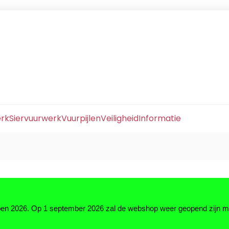
erk
Siervuurwerk
Vuurpijlen
Veiligheid
Informatie
zoen 2026. Op 1 september 2026 zal de webshop weer geopend zijn 