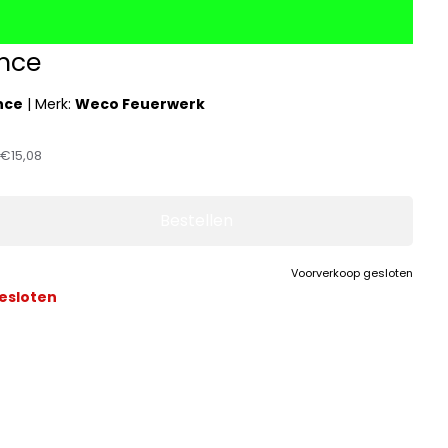
nce
nce
|
Merk:
Weco Feuerwerk
:
€15,08
Bestellen
Voorverkoop gesloten
esloten