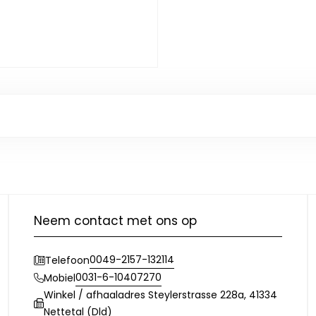
Neem contact met ons op
0049-2157-132114
Telefoon
0031-6-10407270
Mobiel
Winkel / afhaaladres Steylerstrasse 228a, 41334
Nettetal (Dld)