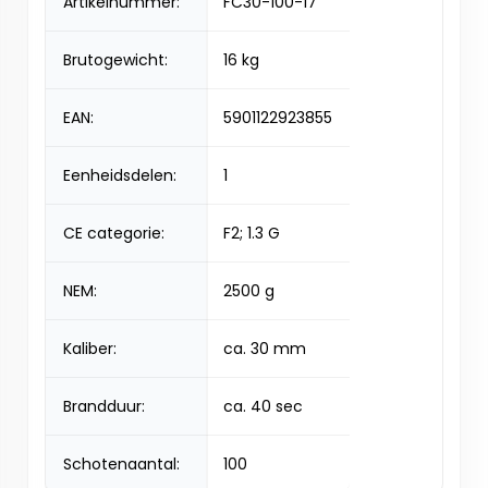
Artikelnummer:
FC30-100-17
Brutogewicht:
16 kg
EAN:
5901122923855
Eenheidsdelen:
1
CE categorie:
F2; 1.3 G
NEM:
2500 g
Kaliber:
ca. 30 mm
Brandduur:
ca. 40 sec
Schotenaantal:
100