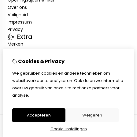
Openingstijden winkel
Over ons
Veiligheid
Impressum
Privacy
Extra
Merken
Aanbiedingen
Klantenservice
Cookies & Privacy
Contact
Sitemap
We gebruiken cookies en andere technieken om
Afhalen
websiteverkeer te analyseren. Ook delen we informatie
Algemene voorwaarden
over uw gebruik van onze site met onze partners voor
Herroepingsrecht
analyse.
Accepteren
Weigeren
Cookie-instellingen
© Copyright 2026 |