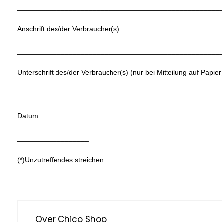
___________________________________________________
Anschrift des/der Verbraucher(s)
___________________________________________________
Unterschrift des/der Verbraucher(s) (nur bei Mitteilung auf Papier
__________________
Datum
__________________
(*)Unzutreffendes streichen.
Over Chico Shop