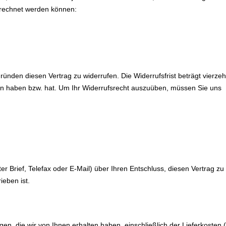
gerechnet werden können:
nden diesen Vertrag zu widerrufen. Die Widerrufsfrist beträgt vierz
mmen haben bzw. hat. Um Ihr Widerrufsrecht auszuüben, müssen Sie uns
dter Brief, Telefax oder E-Mail) über Ihren Entschluss, diesen Vertrag z
eben ist.
en, die wir von Ihnen erhalten haben, einschließlich der Lieferkosten