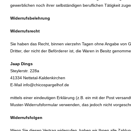
gewerblichen noch ihrer selbständigen beruflichen Tätigkeit zu
Widerrufsbelehrung
Widerrufsrecht
Sie haben das Recht, binnen vierzehn Tagen ohne Angabe von Grü
Dritter, der nicht der Beförderer ist, die Waren in Besitz geno
Jaap Dings
Steylerstr. 228a
41334 Nettetal-Kaldenkirchen
E-Mail info@chicospargelhof.de
mittels einer eindeutigen Erklärung (z.B. ein mit der Post versan
Muster-Widerrufsformular verwenden, das jedoch nicht vorgeschri
Widerrufsfolgen
Wenn Sie diesen Vertrag widerrufen, haben wir Ihnen alle Zahlung