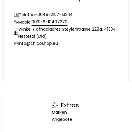
0049-2157-132114
Telefoon
0031-6-10407270
Mobiel
Winkel / afhaaladres Steylerstrasse 228a, 41334
Nettetal (Dld)
info@chicoshop.eu
Extras
Marken
Angebote