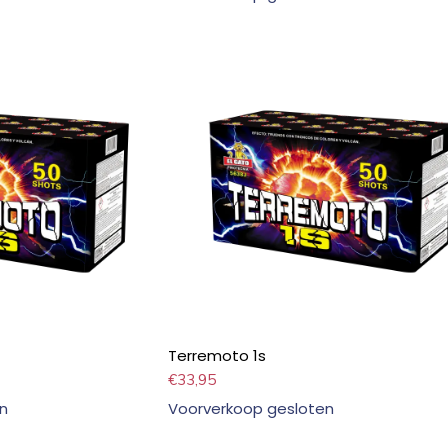
Terremoto 1s
€
33,95
n
Voorverkoop gesloten