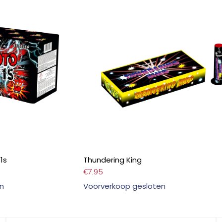
1s
Thundering King
€
7,95
n
Voorverkoop gesloten