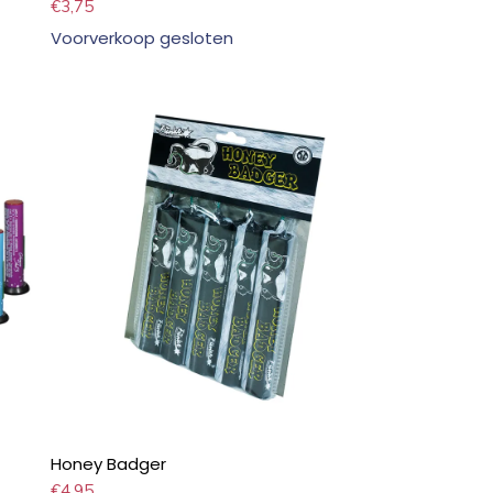
€
3,75
Voorverkoop gesloten
Honey Badger
€
4,95