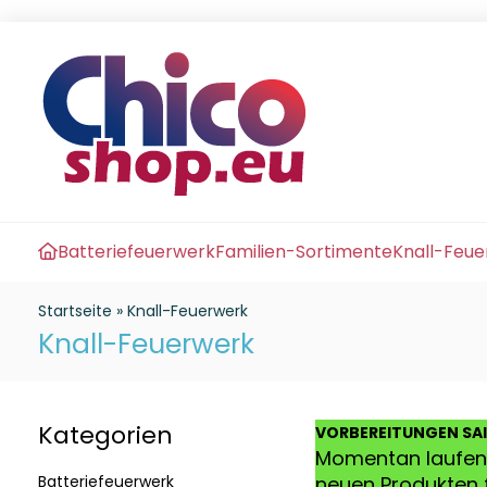
Batteriefeuerwerk
Familien-Sortimente
Knall-Feu
Startseite
»
Knall-Feuerwerk
Knall-Feuerwerk
Kategorien
VO
RBEREITUNGEN SA
Momentan laufen 
Batteriefeuerwerk
neuen Produkten f