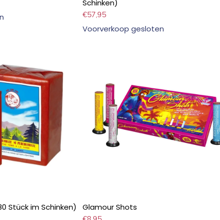
Schinken)
€
57,95
n
Voorverkoop gesloten
80 Stück im Schinken)
Glamour Shots
€
8,95