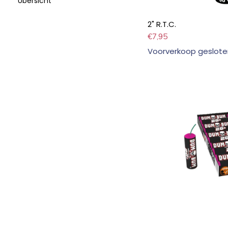
Übersicht
2" R.T.C.
€
7,95
Voorverkoop geslote