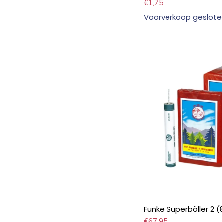
€
1,75
Voorverkoop geslote
Funke Superböller 2 (
€
67,95