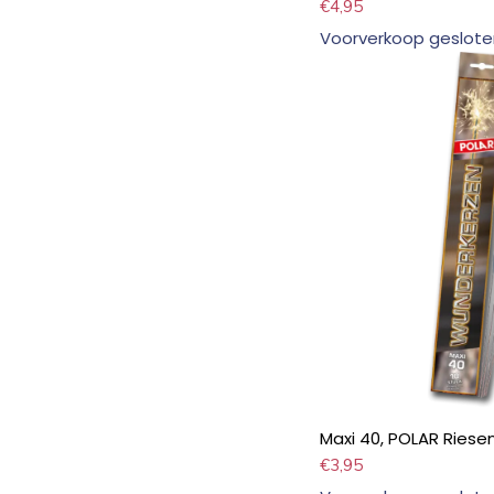
€
4,95
Voorverkoop geslote
Maxi 40, POLAR Ries
€
3,95