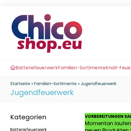
Batteriefeuerwerk
Familien-Sortimente
Knall-Feu
Startseite
»
Familien-Sortimente
»
Jugendfeuerwerk
Jugendfeuerwerk
Kategorien
VO
RBEREITUNGEN SA
Momentan laufen 
Batteriefeuerwerk
neuen Produkten f