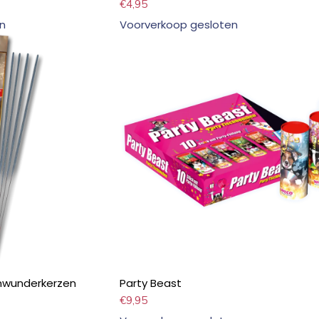
€
4,95
n
Voorverkoop gesloten
enwunderkerzen
Party Beast
€
9,95