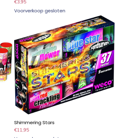
€
3,95
Voorverkoop gesloten
Shimmering Stars
€
11,95