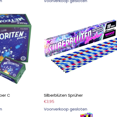
n
Voorverkoop gesloten
iber C
Silberblüten Sprüher
€
3,95
n
Voorverkoop gesloten