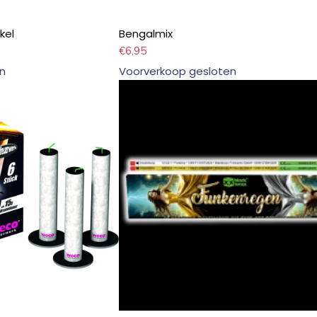
kel
Bengalmix
€
6,95
n
Voorverkoop gesloten