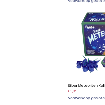
Voorverkoop geslote
Silber Meteoriten Kal
€
1,95
Voorverkoop geslote