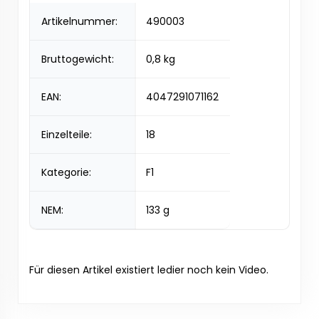
Artikelnummer:
490003
Bruttogewicht:
0,8 kg
EAN:
4047291071162
Einzelteile:
18
Kategorie:
F1
NEM:
133 g
Für diesen Artikel existiert ledier noch kein Video.