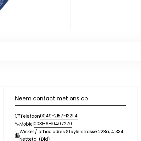
Neem contact met ons op
0049-2157-132114
Telefoon
0031-6-10407270
Mobiel
Winkel / afhaaladres Steylerstrasse 228a, 41334
Nettetal (Dld)