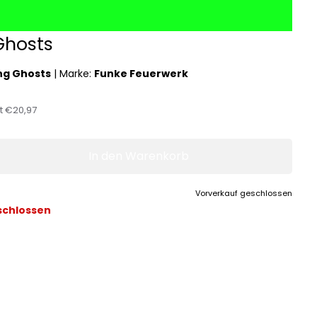
Ghosts
ng Ghosts
|
Marke:
Funke Feuerwerk
st
€20,97
In den Warenkorb
Vorverkauf geschlossen
schlossen