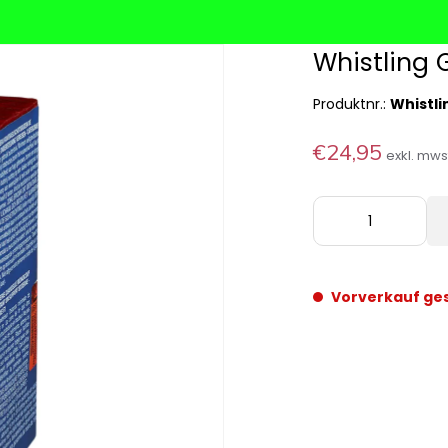
Whistling 
Produktnr.:
Whistli
€24,95
exkl. mw
Vorverkauf ge