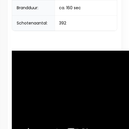
Brandduur:
ca. 160 sec
Schotenaantal:
392