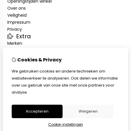
Openingstijden winkel
Over ons
Veiligheid
Impressum
Privacy
Extra
Merken
Aanbiedingen
Klantenservice
Cookies & Privacy
Contact
We gebruiken cookies en andere technieken om
Sitemap
websiteverkeer te analyseren. Ook delen we informatie
Afhalen
over uw gebruik van onze site met onze partners voor
Algemene voorwaarden
analyse.
Herroepingsrecht
Accepteren
Weigeren
Cookie-instellingen
© Copyright 2026 |