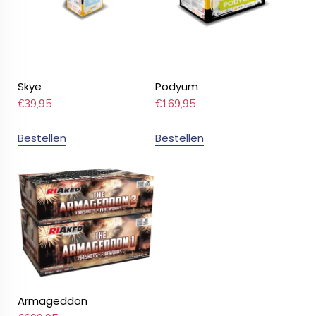
Skye
Podyum
€
39,95
€
169,95
Bestellen
Bestellen
Armageddon