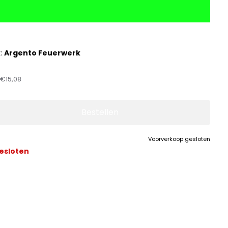
k:
Argento Feuerwerk
:
€15,08
Bestellen
Voorverkoop gesloten
esloten