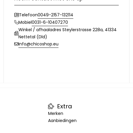
0049-2157-132114
Telefoon
0031-6-10407270
Mobiel
Winkel / afhaaladres Steylerstrasse 228a, 41334
Nettetal (Dld)
info@chicoshop.eu
Extra
Merken
Aanbiedingen