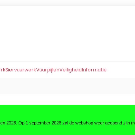
erk
Siervuurwerk
Vuurpijlen
Veiligheid
Informatie
zoen 2026. Op 1 september 2026 zal de webshop weer geopend zijn 