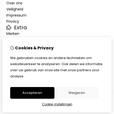
Over ons
Veiligheid
Impressum
Privacy
Extra
Merken
Aanbiedingen
Klantenservice
Cookies & Privacy
Contact
We gebruiken cookies en andere technieken om
Sitemap
websiteverkeer te analyseren. Ook delen we informatie
Afhalen
over uw gebruik van onze site met onze partners voor
Algemene voorwaarden
analyse.
Herroepingsrecht
Accepteren
Weigeren
Cookie-instellingen
© Copyright 2026 |