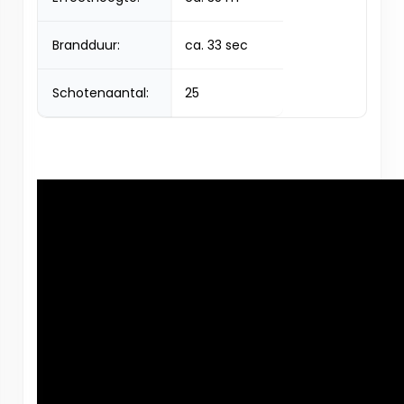
Brandduur:
ca. 33 sec
Schotenaantal:
25