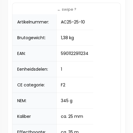
Artikelnummer:
AC25-25-10
Brutogewicht:
1,38 kg
EAN:
5901122911234
Eenheidsdelen:
1
CE categorie:
F2
NEM:
345 g
Kaliber
ca. 25 mm
Effecthoogte:
ca. 35 m