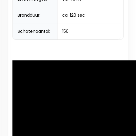
Brandduur:
ca. 120 sec
Schotenaantal:
156