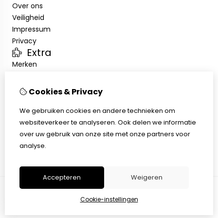
Over ons
Veiligheid
Impressum
Privacy
Extra
Merken
Aanbiedingen
Klantenservice
Cookies & Privacy
Contact
We gebruiken cookies en andere technieken om
Sitemap
websiteverkeer te analyseren. Ook delen we informatie
Afhalen
over uw gebruik van onze site met onze partners voor
Algemene voorwaarden
analyse.
Herroepingsrecht
Accepteren
Weigeren
Cookie-instellingen
© Copyright 2026 |