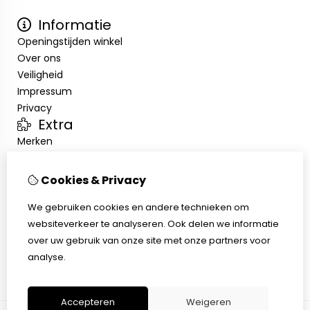
Informatie
Openingstijden winkel
Over ons
Veiligheid
Impressum
Privacy
Extra
Merken
Aanbiedingen
Klantenservice
Cookies & Privacy
Contact
We gebruiken cookies en andere technieken om
Sitemap
websiteverkeer te analyseren. Ook delen we informatie
Afhalen
over uw gebruik van onze site met onze partners voor
Algemene voorwaarden
analyse.
Herroepingsrecht
Accepteren
Weigeren