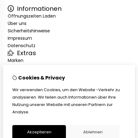
Informationen
Öffnungszeiten Laden
Über uns
Sicherheitshinweise
Impressum
Datenschutz
Extras
Marken
Angebote
Kundenservice
Cookies & Privacy
Kontakt
Übersicht
Wir verwenden Cookies, um den Website -Verkehr zu
Abholen
analysieren. Wir teilen auch Informationen über Ihre
AGB
Nutzung unserer Website mit unseren Partnern zur
Widerrufsbelehrung
Analyse.
Akzeptieren
Ablehnen