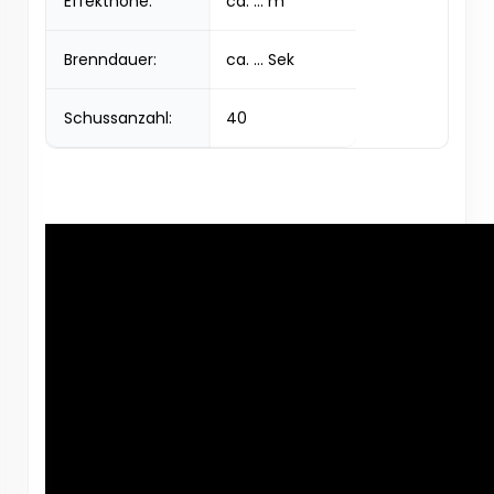
Effekthöhe:
ca. ... m
Brenndauer:
ca. ... Sek
Schussanzahl:
40