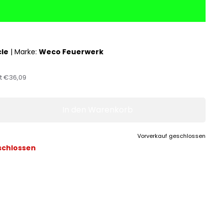
cle
|
Marke:
Weco Feuerwerk
st
€36,09
In den Warenkorb
Vorverkauf geschlossen
schlossen