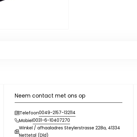
Neem contact met ons op
0049-2157-132114
Telefoon
0031-6-10407270
Mobiel
Winkel / afhaaladres Steylerstrasse 228a, 41334
Nettetal (Dld)