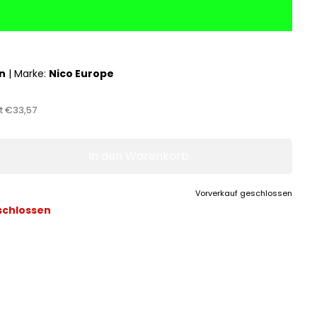
n
|
Marke:
Nico Europe
st
€33,57
In den Warenkorb
Vorverkauf geschlossen
schlossen