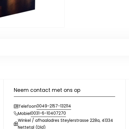
Neem contact met ons op
0049-2157-132114
Telefoon
0031-6-10407270
Mobiel
Winkel / afhaaladres Steylerstrasse 228a, 41334
Nettetal (Dld)