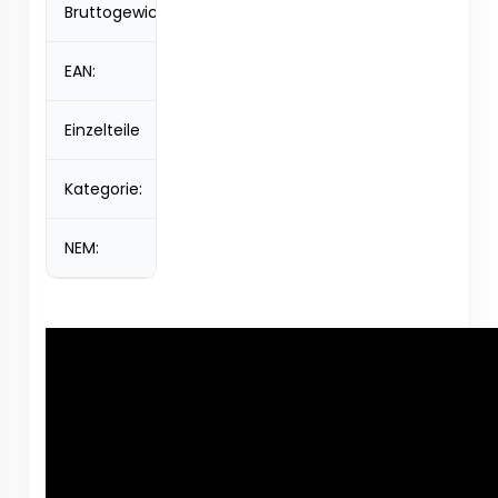
Bruttogewicht:
0,31 kg
EAN:
8595182437536
Einzelteile
20
Kategorie:
P1
NEM:
2 g