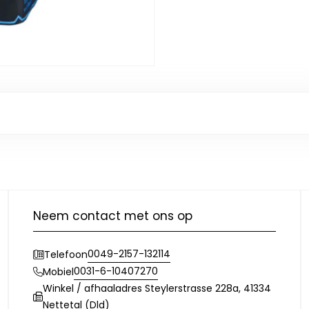
Neem contact met ons op
0049-2157-132114
Telefoon
0031-6-10407270
Mobiel
Winkel / afhaaladres Steylerstrasse 228a, 41334
Nettetal (Dld)