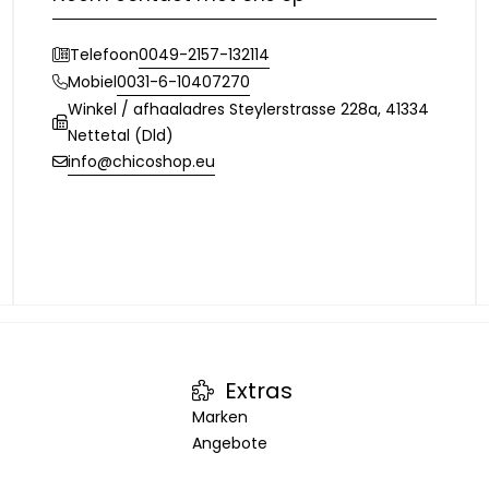
0049-2157-132114
Telefoon
0031-6-10407270
Mobiel
Winkel / afhaaladres Steylerstrasse 228a, 41334
Nettetal (Dld)
info@chicoshop.eu
Extras
Marken
Angebote