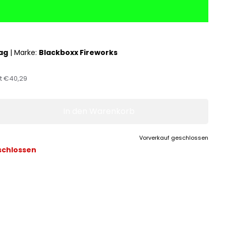
ag
|
Marke:
Blackboxx Fireworks
st
€40,29
In den Warenkorb
Vorverkauf geschlossen
schlossen