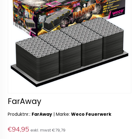
FarAway
Produktnr.:
FarAway
|
Marke:
Weco Feuerwerk
€94,95
exkl. mwst
€79,79