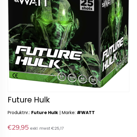
Future Hulk
Produktnr.:
Future Hulk
|
Marke:
#WATT
€29,95
exkl. mwst
€25,17