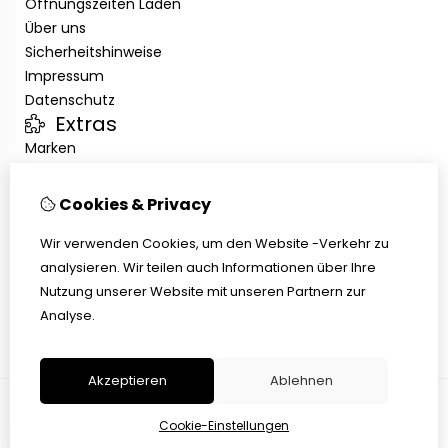
Öffnungszeiten Laden
Über uns
Sicherheitshinweise
Impressum
Datenschutz
Extras
Marken
Angebote
Kundenservice
Cookies & Privacy
Kontakt
Übersicht
Wir verwenden Cookies, um den Website -Verkehr zu
Abholen
analysieren. Wir teilen auch Informationen über Ihre
AGB
Nutzung unserer Website mit unseren Partnern zur
Widerrufsbelehrung
Analyse.
Akzeptieren
Ablehnen
Cookie-Einstellungen
© Copyright 2026 |