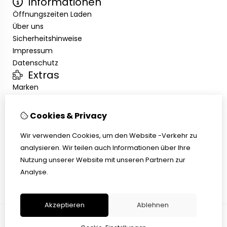
Informationen
Öffnungszeiten Laden
Über uns
Sicherheitshinweise
Impressum
Datenschutz
Extras
Marken
Angebote
Kundenservice
Cookies & Privacy
Kontakt
Übersicht
Wir verwenden Cookies, um den Website -Verkehr zu
Abholen
analysieren. Wir teilen auch Informationen über Ihre
AGB
Nutzung unserer Website mit unseren Partnern zur
Widerrufsbelehrung
Analyse.
Akzeptieren
Ablehnen