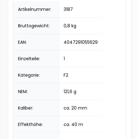
Artikelnummer:
3187
Bruttogewicht:
0,8 kg
EAN:
4047291055629
Einzelteile:
1
Kategorie:
F2
NEM:
121,6 g
Kaliber:
ca. 20 mm
Effekthöhe:
ca. 40 m