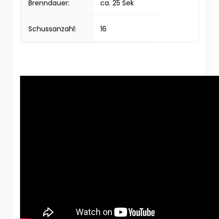
Brenndauer:
ca. 25 Sek
Schussanzahl:
16