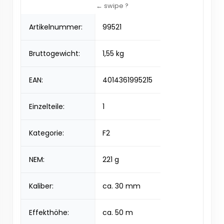
Artikelnummer:
99521
Bruttogewicht:
1,55 kg
EAN:
4014361995215
Einzelteile:
1
Kategorie:
F2
NEM:
221 g
Kaliber:
ca. 30 mm
Effekthöhe:
ca. 50 m