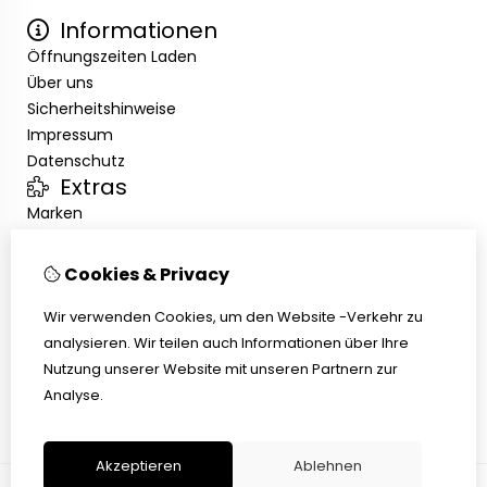
Informationen
Öffnungszeiten Laden
Über uns
Sicherheitshinweise
Impressum
Datenschutz
Extras
Marken
Angebote
Kundenservice
Cookies & Privacy
Kontakt
Übersicht
Wir verwenden Cookies, um den Website -Verkehr zu
Abholen
analysieren. Wir teilen auch Informationen über Ihre
AGB
Nutzung unserer Website mit unseren Partnern zur
Widerrufsbelehrung
Analyse.
Akzeptieren
Ablehnen