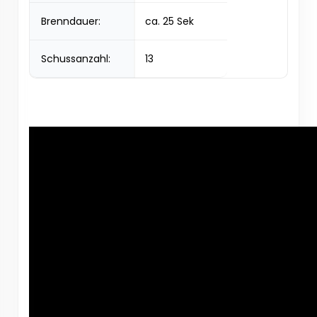
Brenndauer:
ca. 25 Sek
Schussanzahl:
13