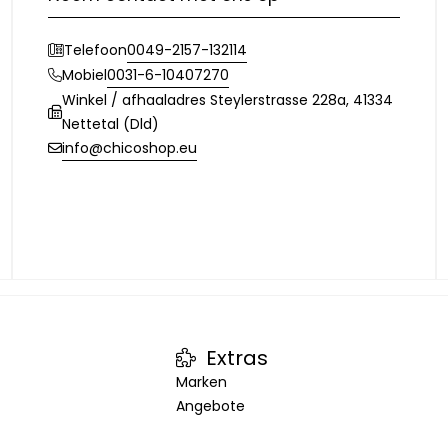
0049-2157-132114
Telefoon
0031-6-10407270
Mobiel
Winkel / afhaaladres Steylerstrasse 228a, 41334
Nettetal (Dld)
info@chicoshop.eu
Extras
Marken
Angebote