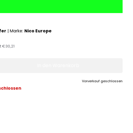
fer
|
Marke:
Nico Europe
st
€30,21
In den Warenkorb
Vorverkauf geschlossen
schlossen