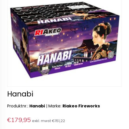
Hanabi
Produktnr.:
Hanabi
|
Marke:
Riakeo Fireworks
€179,95
exkl. mwst
€151,22