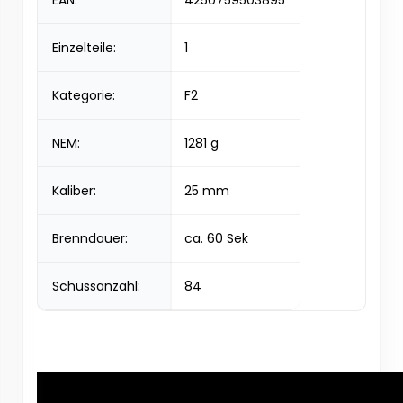
EAN:
4250759503895
Einzelteile:
1
Kategorie:
F2
NEM:
1281 g
Kaliber:
25 mm
Brenndauer:
ca. 60 Sek
Schussanzahl:
84