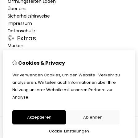
Öffnungszeiten Laden
Über uns
Sicherheitshinweise
Impressum
Datenschutz
Extras
Marken
Angebote
Kundenservice
Cookies & Privacy
Kontakt
Übersicht
Wir verwenden Cookies, um den Website -Verkehr zu
Abholen
analysieren. Wir teilen auch Informationen über Ihre
AGB
Nutzung unserer Website mit unseren Partnern zur
Widerrufsbelehrung
Analyse.
Akzeptieren
Ablehnen
Cookie-Einstellungen
© Copyright 2026 |