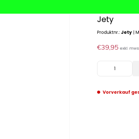
Jety
Produktnr.:
Jety
|
M
€39,95
exkl. mw
Vorverkauf ge