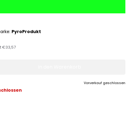
arke:
PyroProdukt
st
€33,57
In den Warenkorb
Vorverkauf geschlossen
schlossen