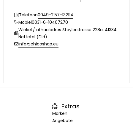
0049-2157-132114
Telefoon
0031-6-10407270
Mobiel
Winkel / afhaaladres Steylerstrasse 228a, 41334
Nettetal (Dld)
info@chicoshop.eu
Extras
Marken
Angebote