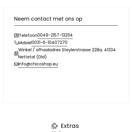
Neem contact met ons op
0049-2157-132114
Telefoon
0031-6-10407270
Mobiel
Winkel / afhaaladres Steylerstrasse 228a, 41334
Nettetal (Dld)
info@chicoshop.eu
Extras