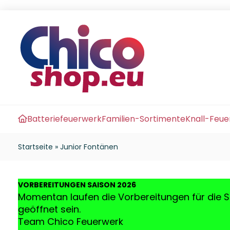
Batteriefeuerwerk
Familien-Sortimente
Knall-Feu
Startseite
»
Junior Fontänen
VO
RBEREITUNGEN SAISON 2026
Momentan laufen die Vorbereitungen für die S
geöffnet sein.
Team Chico Feuerwerk