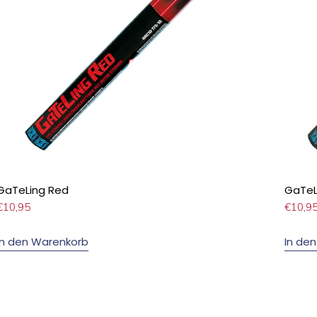
GaTeLing Red
GaTeL
€
10,95
€
10,9
In den Warenkorb
In de