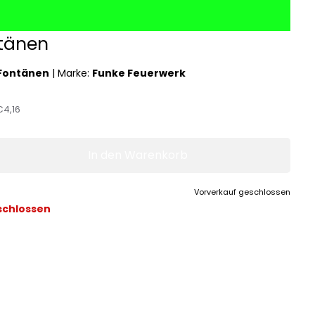
ntänen
 Fontänen
|
Marke:
Funke Feuerwerk
€4,16
In den Warenkorb
Vorverkauf geschlossen
schlossen