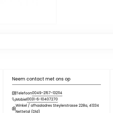
Neem contact met ons op
0049-2157-132114
Telefoon
0031-6-10407270
Mobiel
Winkel / afhaaladres Steylerstrasse 228a, 41334
Nettetal (Dld)