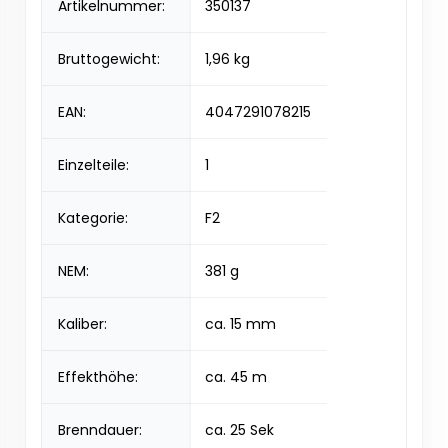
Artikelnummer:
350137
Bruttogewicht:
1,96 kg
EAN:
4047291078215
Einzelteile:
1
Kategorie:
F2
NEM:
381 g
Kaliber:
ca. 15 mm
Effekthöhe:
ca. 45 m
Brenndauer:
ca. 25 Sek