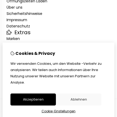
Öffnungszeiten Laden
Über uns
Sicherheitshinweise
Impressum
Datenschutz
Extras
Marken
Angebote
Kundenservice
Cookies & Privacy
Kontakt
Übersicht
Wir verwenden Cookies, um den Website -Verkehr zu
Abholen
analysieren. Wir teilen auch Informationen über Ihre
AGB
Nutzung unserer Website mit unseren Partnern zur
Widerrufsbelehrung
Analyse.
Akzeptieren
Ablehnen
Cookie-Einstellungen
© Copyright 2026 |