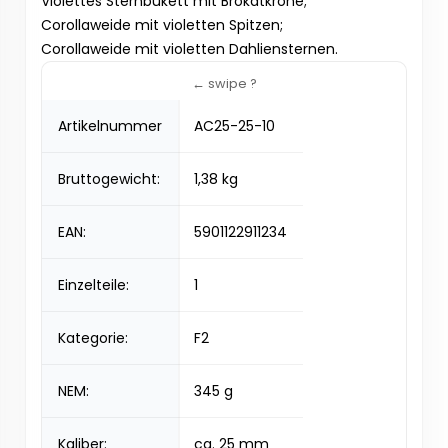
Violettes Sternbukett mit Brokatkrone;
Corollaweide mit violetten Spitzen;
Corollaweide mit violetten Dahliensternen.
Artikelnummer
AC25-25-10
Bruttogewicht:
1,38 kg
EAN:
5901122911234
Einzelteile:
1
Kategorie:
F2
NEM:
345 g
Kaliber:
ca. 25 mm