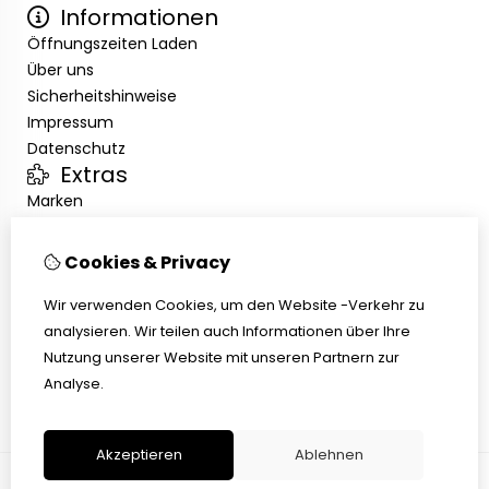
Informationen
Öffnungszeiten Laden
Über uns
Sicherheitshinweise
Impressum
Datenschutz
Extras
Marken
Angebote
Kundenservice
Cookies & Privacy
Kontakt
Wir verwenden Cookies, um den Website -Verkehr zu
Übersicht
analysieren. Wir teilen auch Informationen über Ihre
Abholen
Nutzung unserer Website mit unseren Partnern zur
AGB
Analyse.
Widerrufsbelehrung
Akzeptieren
Ablehnen