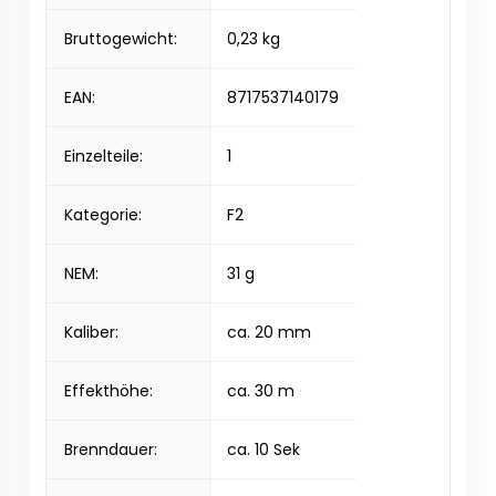
Bruttogewicht:
0,23 kg
EAN:
8717537140179
Einzelteile:
1
Kategorie:
F2
NEM:
31 g
Kaliber:
ca. 20 mm
Effekthöhe:
ca. 30 m
Brenndauer:
ca. 10 Sek