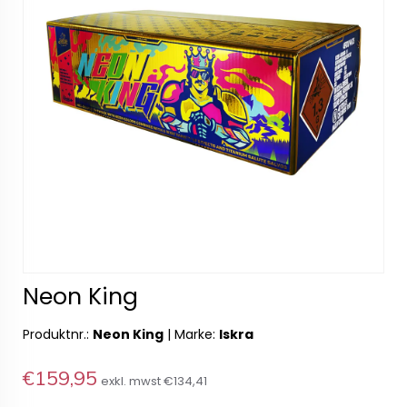
Neon King
Produktnr.:
Neon King
|
Marke:
Iskra
€159,95
exkl. mwst
€134,41