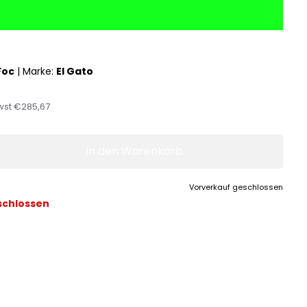
Foc
|
Marke:
El Gato
wst
€285,67
In den Warenkorb
Vorverkauf geschlossen
schlossen