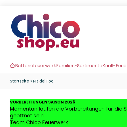
Batteriefeuerwerk
Familien-Sortimente
Knall-Feu
Startseite
»
Nit del Foc
VO
RBEREITUNGEN SAISON 2026
Momentan laufen die Vorbereitungen für die S
geöffnet sein.
Team Chico Feuerwerk