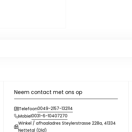
Neem contact met ons op
0049-2157-132114
Telefoon
0031-6-10407270
Mobiel
Winkel / afhaaladres Steylerstrasse 228a, 41334
Nettetal (Dld)