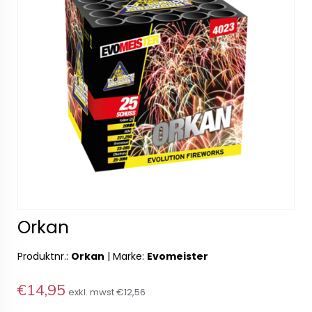
Orkan
Produktnr.:
Orkan
|
Marke:
Evomeister
€14,95
exkl. mwst
€12,56