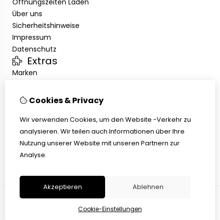
Öffnungszeiten Laden
Über uns
Sicherheitshinweise
Impressum
Datenschutz
Extras
Marken
Angebote
Kundenservice
Cookies & Privacy
Kontakt
Übersicht
Wir verwenden Cookies, um den Website -Verkehr zu
Abholen
analysieren. Wir teilen auch Informationen über Ihre
AGB
Nutzung unserer Website mit unseren Partnern zur
Widerrufsbelehrung
Analyse.
Akzeptieren
Ablehnen
Cookie-Einstellungen
© Copyright 2026 |