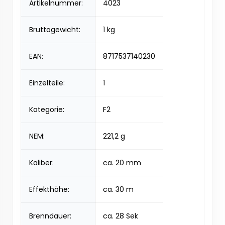
Artikelnummer:
4023
Bruttogewicht:
1 kg
EAN:
8717537140230
Einzelteile:
1
Kategorie:
F2
NEM:
221,2 g
Kaliber:
ca. 20 mm
Effekthöhe:
ca. 30 m
Brenndauer:
ca. 28 Sek