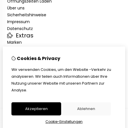
Öffnungszeiten Laden
Über uns
Sicherheitshinweise
Impressum
Datenschutz
Extras
Marken
Angebote
Kundenservice
Cookies & Privacy
Kontakt
Übersicht
Wir verwenden Cookies, um den Website -Verkehr zu
Abholen
analysieren. Wir teilen auch Informationen über Ihre
AGB
Nutzung unserer Website mit unseren Partnern zur
Widerrufsbelehrung
Analyse.
Akzeptieren
Ablehnen
Cookie-Einstellungen
© Copyright 2026 |