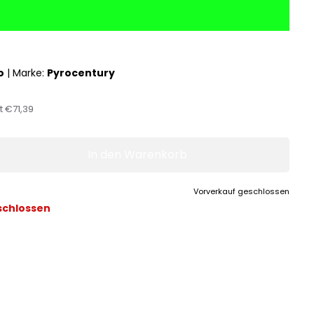
o
|
Marke:
Pyrocentury
st
€71,39
In den Warenkorb
Vorverkauf geschlossen
schlossen