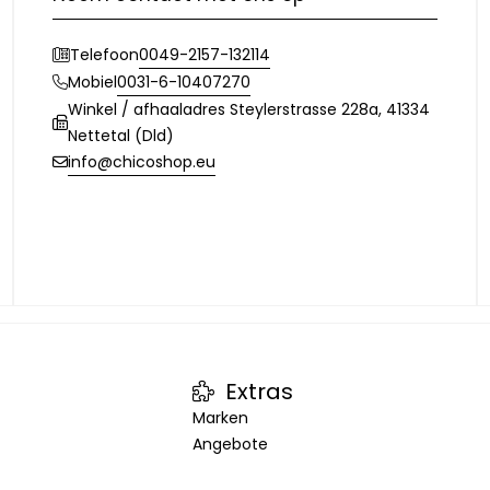
0049-2157-132114
Telefoon
0031-6-10407270
Mobiel
Winkel / afhaaladres Steylerstrasse 228a, 41334
Nettetal (Dld)
info@chicoshop.eu
Extras
Marken
Angebote