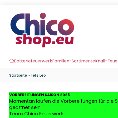
Batteriefeuerwerk
Familien-Sortimente
Knall-Feu
Startseite
»
Felis Leo
VO
RBEREITUNGEN SAISON 2026
Momentan laufen die Vorbereitungen für die S
geöffnet sein.
Team Chico Feuerwerk